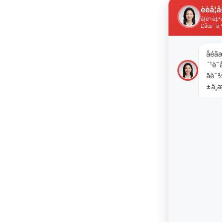
èèå­¦å
åƒé”‹è
£åœ¨ä¸
åéã
´¹è¯å
ãè
±ä¸æ