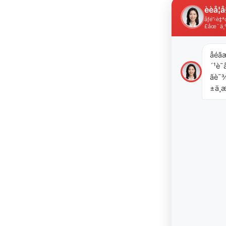
èèå­¦å
åƒé”‹è
£åœ¨ä¸
åéã
´¹è¯å
ãè
±ä¸æ