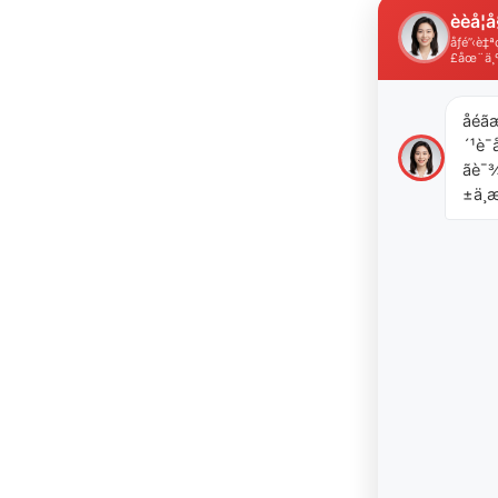
èèå­¦å
åƒé”‹è
£åœ¨ä¸
åéã
´¹è¯å
ãè
±ä¸æ