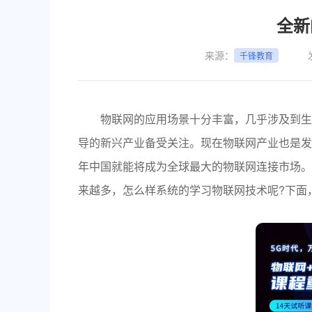
深圳
全新
武汉
郑州
来源：
千锋教育
西安
青岛
重庆
物联网的应用场景十分丰富，几乎涉及到生产
太原
沈阳
导的新兴产业备受关注。现在物联网产业也是发展
贵阳
年中国就能将成为全球最大的物联网连接市场。
南昌
来越多，怎么样系统的学习物联网技术呢?下面