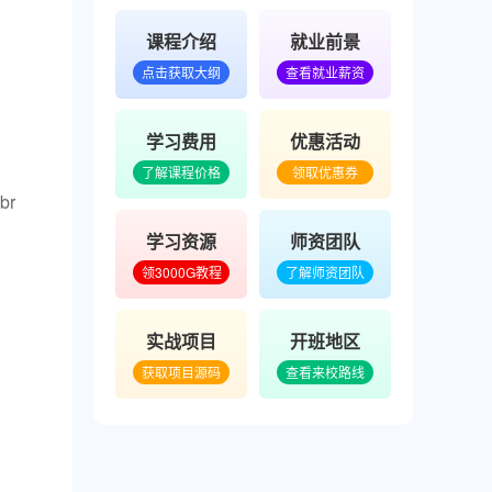
人工智能学科总监
课程介绍
就业前景
索尔
点击获取大纲
查看就业薪资
原阿里后端架构师
浙工大计算机系毕业
学习费用
优惠活动
Java学科高级讲师
了解课程价格
领取优惠券
br
jackfrued
学习资源
师资团队
曾任职华为成都研究所
领3000G教程
了解师资团队
计算机应用技术博士
Python学科教学主管
实战项目
开班地区
获取项目源码
查看来校路线