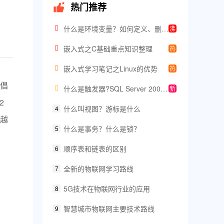
热门推荐
什么是环境变量？如何定义、删除环境变量
沸
嵌入式之C基础重点知识整理
热
嵌入式学习笔记之Linux的优势
热
倡
什么是触发器?SQL Server 2000有什么不同类型的触发器?
新
2
什么叫视图？游标是什么
4
越
什么是事务？什么是锁？
5
顺序表和链表的区别
6
全新的物联网学习路线
7
5G技术在物联网行业的应用
8
智慧城市物联网主要技术路线
9