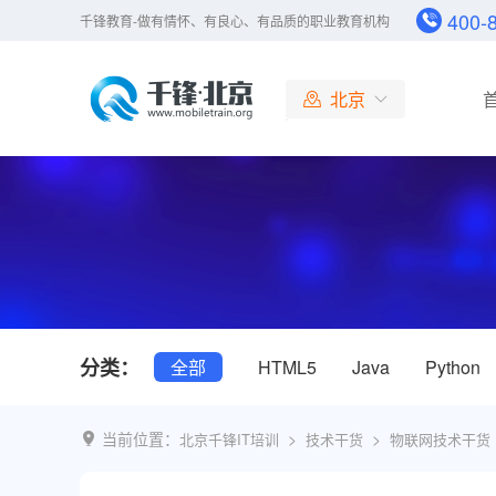
400-
千锋教育-做有情怀、有良心、有品质的职业教育机构
北京
北京
大连
广州
成都
杭州
长沙
哈尔滨
分类：
全部
HTML5
Java
Python
合肥
南京
济南
当前位置：
>
>
北京千锋IT培训
技术干货
物联网技术干货
上海