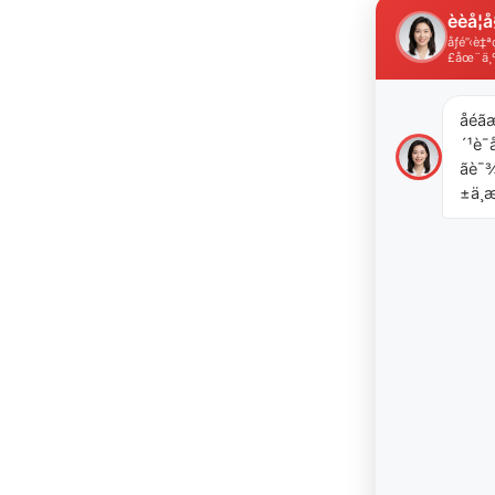
èèå­¦å
åƒé”‹è
£åœ¨ä¸
åéã
´¹è¯å
ãè
±ä¸æ