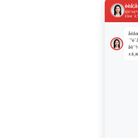
èèå­¦å
åƒé”‹è
£åœ¨ä¸
åéã
´¹è¯å
ãè
±ä¸æ