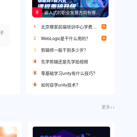
嵌入式的职业发展方向有哪些？
1
北京哪家前端培训中心学费便宜？
热
子
2
WebLogic是干什么用的？
热
3
剪辑师一般干到多少岁？
4
先学剪辑还是先学拍视频
5
零基础学习unity有什么技巧?
6
如何自学unity技术?
更多>>