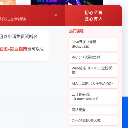
初心至善
×
匠心育人
服系统正在为您服务
热门课程
学大数据和人工智能哪个方向好？哪个工资更高
自学数据分析要多久可以上班？需要学什么
可以申请免费试听名
Java开发（全链
能哪个方
同学，你好！自学数据分析要多久可以上
路/JavaEE）
也可以先
线图+就业指南
下的热门
班？一般来说，自学数据分析是比较困难
..
的，因为数据分析师的工作技能很...
Python+大数据分析
数据问答
2022-11-04
大数据问答
Web前端（HTML5/全栈/鸿
蒙）
AI人工智能（大模型/AIGC）
云计算/运维
（Linux/DevOps）
网络安全
C++/物联网/嵌入式