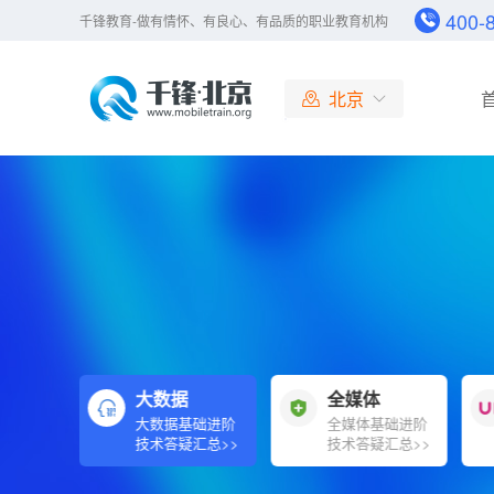
400-
千锋教育-做有情怀、有良心、有品质的职业教育机构
北京
北京
大连
广州
成都
杭州
长沙
哈尔滨
合肥
n
大数据
全媒体
南京
n基础进阶
大数据基础进阶
全媒体基础进阶
济南
汇总>>
技术答疑汇总>>
技术答疑汇总>>
上海