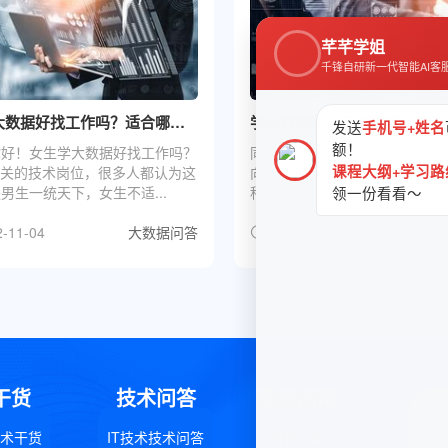
芊芊学姐
千锋自研新一代智能AI客
女生学大数据好找工作吗？适合哪些方向
发送
手机号+姓名
额！
你好！女生学大数据好找工作吗？
同学，你好！学大数据和人工智
课程大纲+学习路
相关的技术岗位，很多人都认为这
向好？大数据和人工智能都是当
男生一统天下，女生不适...
科技行业。我觉得两者的发展前景.
领一份看看～
-11-04
大数据问答
2022-11-04
大
干货
技术问答
服务指南
技术干货
IT技术技术问答
报名咨询