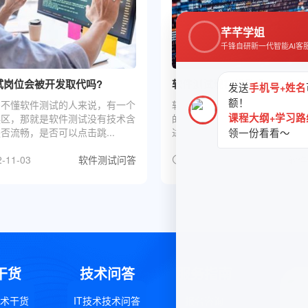
芊芊学姐
千锋自研新一代智能AI客
试岗位会被开发取代吗?
软件测试现在好做吗？未来前
发送
手机号+姓名
额！
多不懂软件测试的人来说，有一个
软件测试作为一个受零基础转职
课程大纲+学习路
误区，那就是软件测试没有技术含
的IT技术岗位，有一个显着的
否流畅，是否可以点击跳...
进入门槛比较低，人才缺口比较大.
领一份看看～
-11-03
软件测试问答
2022-11-03
软件
干货
技术问答
服务指南
技术干货
IT技术技术问答
报名咨询