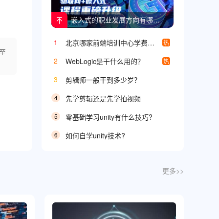
嵌入式的职业发展方向有哪些？
1
北京哪家前端培训中心学费便宜？
热
至
2
WebLogic是干什么用的？
热
3
剪辑师一般干到多少岁？
4
先学剪辑还是先学拍视频
5
零基础学习unity有什么技巧?
6
如何自学unity技术?
更多>>