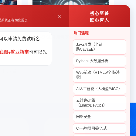
初心至善
×
匠心育人
服系统正在为您服务
热门课程
景如何
软件测试培训包就业靠谱吗?
可以申请免费试听名
Java开发（全链
人员青睐
有的同学在选择软件测试培训课程的时
路/JavaEE）
也可以先
线图+就业指南
优势，就是
候，不看机构的口碑，只看广告的花言巧
..
语。要知道，广告中的描述会有夸张...
Python+大数据分析
测试问答
2022-11-03
软件测试问答
Web前端（HTML5/全栈/鸿
蒙）
AI人工智能（大模型/AIGC）
云计算/运维
（Linux/DevOps）
网络安全
C++/物联网/嵌入式