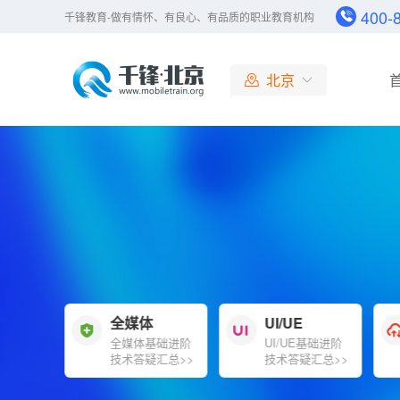
400-
千锋教育-做有情怀、有良心、有品质的职业教育机构
北京
北京
大连
广州
成都
杭州
长沙
哈尔滨
合肥
全媒体
UI/UE
南京
基础进阶
全媒体基础进阶
UI/UE基础进阶
济南
汇总>>
技术答疑汇总>>
技术答疑汇总>>
上海