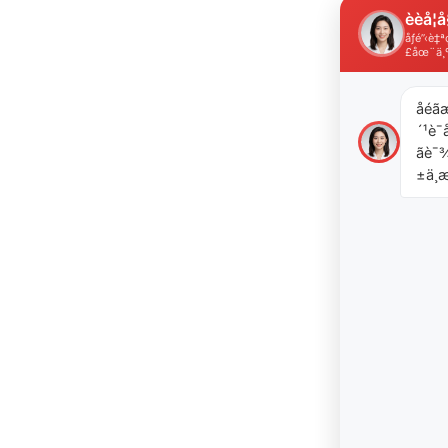
èèå­¦å
åƒé”‹è
£åœ¨ä¸
åéã
´¹è¯å
ãè
±ä¸æ