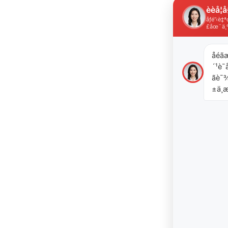
èèå­¦å
åƒé”‹è
£åœ¨ä¸
åéã
´¹è¯å
ãè
±ä¸æ