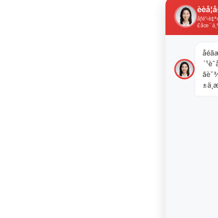
èèå­¦å
åƒé”‹è
£åœ¨ä¸
åéã
´¹è¯å
ãè
±ä¸æ