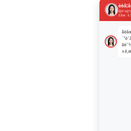
èèå­¦å
åƒé”‹è
£åœ¨ä¸
åéã
´¹è¯å
ãè
±ä¸æ