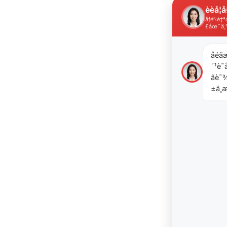
èèå­¦å
åƒé”‹è
£åœ¨ä¸
åéã
´¹è¯å
ãè
±ä¸æ