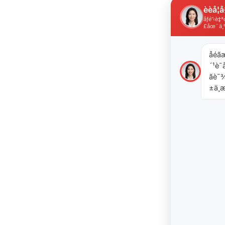
èèå­¦å
åƒé”‹è
£åœ¨ä¸
åéã
´¹è¯å
ãè
±ä¸æ