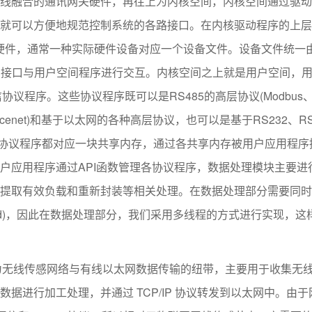
线融合的通讯网关硬件，再往上为内核空间，内核空间通过驱动
就可以方便地规范控制系统的各路接口。在内核驱动程序的上层
及硬件，通常一种实际硬件设备对应一个设备文件。设备文件统一由
统调用接口与用户空间程序进行交互。内核空间之上就是用户空间，
协议程序。这些协议程序既可以是RS485的高层协议(Modbus、
Devicenet)和基于以太网的各种高层协议，也可以是基于RS232、RS
种协议程序都对应一块共享内存，通过各共享内存被用户应用程序
户应用程序通过API函数管理各协议程序，数据处理模块主要进
提取有效负载和重新封装等相关处理。在数据处理部分需要同时
command)，因此在数据处理部分，我们采用多线程的方式进行实现，这
为无线传感网络与有线以太网数据传输的纽带，主要用于收集无
据进行加工处理，并通过 TCP/IP 协议转发到以太网中。由于