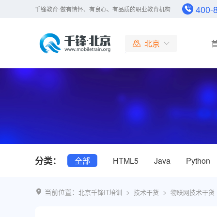
400-
千锋教育-做有情怀、有良心、有品质的职业教育机构
北京
北京
大连
广州
成都
杭州
长沙
哈尔滨
分类：
全部
HTML5
Java
Python
合肥
南京
济南
当前位置：
>
>
北京千锋IT培训
技术干货
物联网技术干货
上海