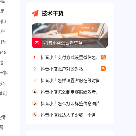
程
是
技术干货
Li
用户
Pr
抖音小店怎么看订单
48
1
抖音小店支付方式设置微信怎么设置
热
接
2
抖音小店账户对公对私
热
行将
3
抖音小店怎样设置客服在线时间
处
抖音小店怎么制定客服绩效考核方案
4
样可
抖音小店怎么打印标签信息图片
5
抖音小店找达人多少钱一个月
6
线传
网