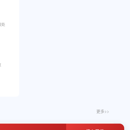
微处
数
更多>>