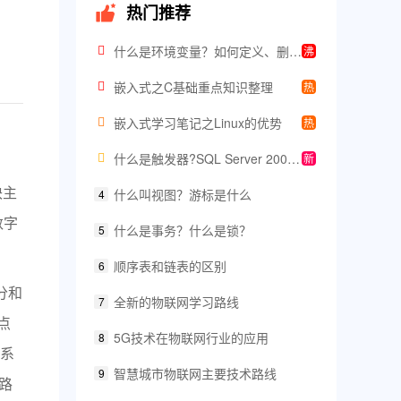
热门推荐
什么是环境变量？如何定义、删除环境变量
沸
嵌入式之C基础重点知识整理
热
嵌入式学习笔记之Linux的优势
热
什么是触发器?SQL Server 2000有什么不同类型的触发器?
新
块主
什么叫视图？游标是什么
4
数字
什么是事务？什么是锁？
5
顺序表和链表的区别
6
分和
全新的物联网学习路线
7
点
5G技术在物联网行业的应用
8
系
智慧城市物联网主要技术路线
9
路