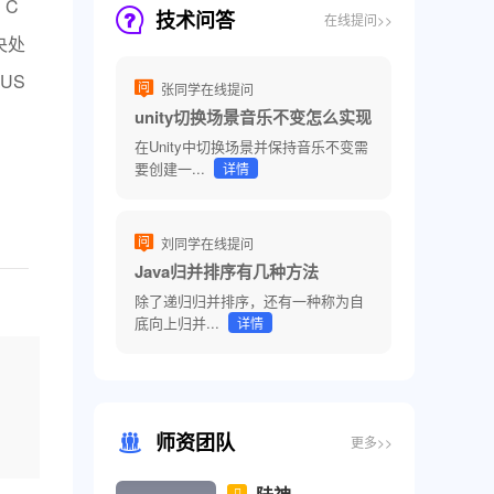
 C
技术问答
在线提问>>
央处
陆神
US
张同学在线提问
原去哪儿网高级架构师
unity切换场景音乐不变怎么实现
北京大学计算机系毕业
在Unity中切换场景并保持音乐不变需
HTML5学科教研总监
要创建一...
详情
千锋威哥
刘同学在线提问
OCP认证专家
Java归并排序有几种方法
15年以上开发经验
除了递归归并排序，还有一种称为自
Java学科首席技术官
底向上归并...
详情
宋宋
原阿里后端架构师
北京邮电大学硕士
师资团队
更多>>
Python学科首席技术官