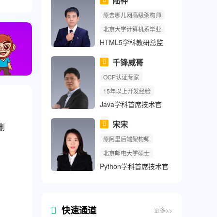
卢老师
北京大学博士后
北京科技大学博士
人工智能学科总监
索尔
原阿里后端架构师
浙工大计算机系毕业
Java学科高级讲师
jackfrued
删
曾任职华为成都研究所
计算机应用技术博士
Python学科教学主管
快速通道
更多>>