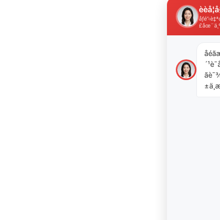
èèå­¦å
åƒé”‹è
£åœ¨ä¸
åéã
´¹è¯å
ãè
±ä¸æ