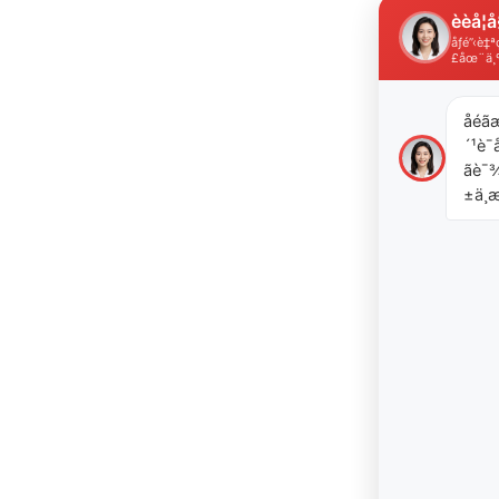
èèå­¦å
åƒé”‹è
£åœ¨ä¸
åéã
´¹è¯å
ãè
±ä¸æ